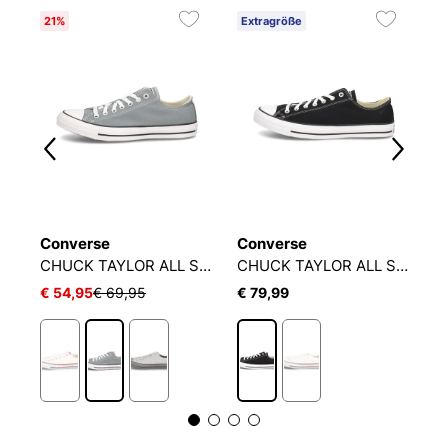
21%
Extragröße
E
Converse
Converse
C
CHUCK TAYLOR ALL STAR COLOR POP
CHUCK TAYLOR ALL STAR
CHUCK TAYLOR ALL STAR
€ 54,95
€ 69,95
€ 79,99
€