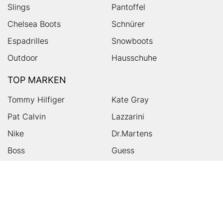
Slings
Pantoffel
Chelsea Boots
Schnürer
Espadrilles
Snowboots
Outdoor
Hausschuhe
TOP MARKEN
Tommy Hilfiger
Kate Gray
Pat Calvin
Lazzarini
Nike
Dr.Martens
Boss
Guess
Skechers
Michael Kors
Birkenstock
Tamaris
Kalman & Kalman
Ugg
On
Puma