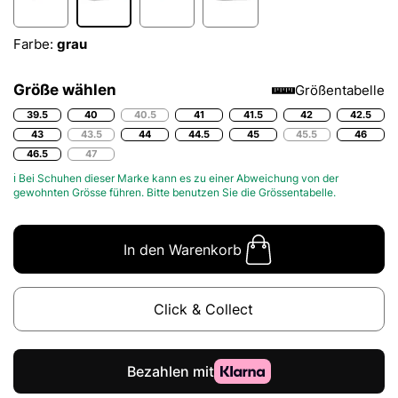
Farbe:
grau
Größe wählen
Größentabelle
39.5
40
40.5
41
41.5
42
42.5
43
43.5
44
44.5
45
45.5
46
46.5
47
ℹ Bei Schuhen dieser Marke kann es zu einer Abweichung von der
gewohnten Grösse führen. Bitte benutzen Sie die
Grössentabelle.
In den Warenkorb
Click & Collect