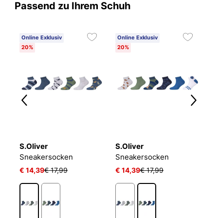
Passend zu Ihrem Schuh
Online Exklusiv
Online Exklusiv
20%
20%
S.Oliver
S.Oliver
P
LIN KIDS CRW 3P WHITE/MGREYH/BLACK
Sneakersocken
Sneakersocken
J
€ 14,39
€ 17,99
€ 14,39
€ 17,99
€ 
1