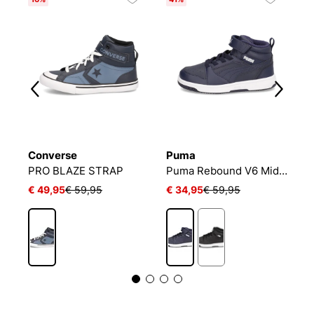
Converse
Puma
N
PRO BLAZE STRAP LEATHER
PRO BLAZE STRAP
Puma Rebound V6 Mid WTR AC+ PS
€ 49,95
€ 59,95
€ 34,95
€ 59,95
€