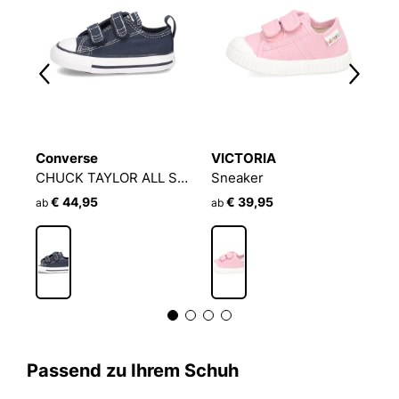
Converse
VICTORIA
C
CHUCK TAYLOR ALL STAR
CHUCK TAYLOR ALL STAR 2V CANVAS
Sneaker
€ 44,95
€ 39,95
€
ab
ab
Passend zu Ihrem Schuh