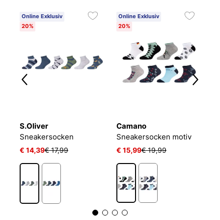
Online Exklusiv
Online Exklusiv
20%
20%
S.Oliver
Camano
P
LIN KIDS CRW 3P WHITE/MGREYH/BLACK
Sneakersocken
Sneakersocken motiv
€ 14,39
€ 17,99
€ 15,99
€ 19,99
€ 
1