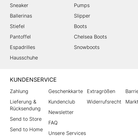
Sneaker
Pumps
Ballerinas
Slipper
Stiefel
Boots
Pantoffel
Chelsea Boots
Espadrilles
Snowboots
Hausschuhe
HUMANIC
KUNDENSERVICE
Footer
Zahlung
Geschenkkarte
Extragrößen
Barri
Lieferung &
Kundenclub
Widerrufsrecht
Markt
Rücksendung
Newsletter
Send to Store
FAQ
Send to Home
Unsere Services