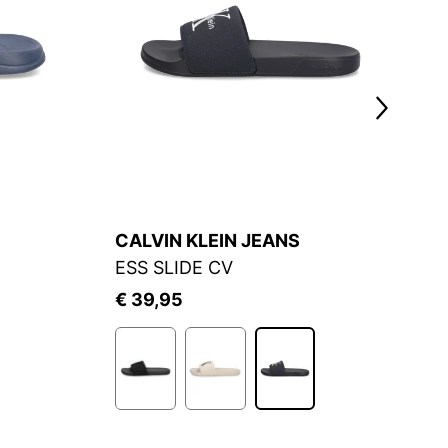
CALVIN KLEIN JEANS
C
ESS SLIDE CV
C
€ 39,95
€