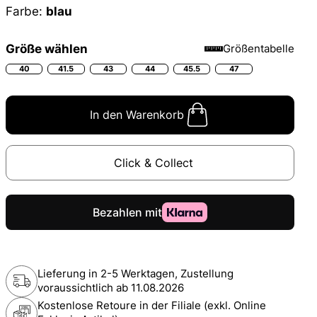
Farbe:
blau
Größe wählen
Größentabelle
40
41.5
43
44
45.5
47
In den Warenkorb
Click & Collect
Lieferung in 2-5 Werktagen, Zustellung
voraussichtlich ab
11.08.2026
Kostenlose Retoure in der Filiale (exkl. Online