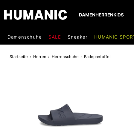
DAMEN
HERREN
KIDS
Damenschuhe
SALE
Sneaker
HUMANIC SPOR
Startseite
Herren
Herrenschuhe
Badepantoffel