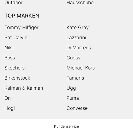
Outdoor
Hausschuhe
TOP MARKEN
Tommy Hilfiger
Kate Gray
Pat Calvin
Lazzarini
Nike
Dr.Martens
Boss
Guess
Skechers
Michael Kors
Birkenstock
Tamaris
Kalman & Kalman
Ugg
On
Puma
Högl
Converse
HUMANIC
Kundenservice
Footer