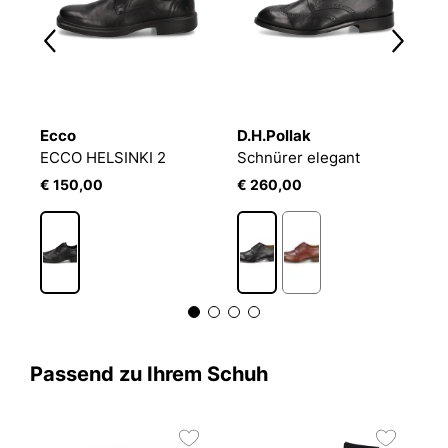
Ecco
D.H.Pollak
E
ECCO HELSINKI 2
Schnürer elegant
E
€ 150,00
€ 260,00
€
Passend zu Ihrem Schuh