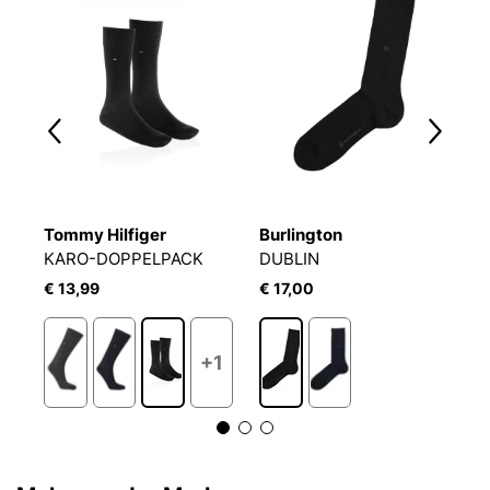
Tommy Hilfiger
Burlington
T
KARO-DOPPELPACK
DUBLIN
S
€ 13,99
€ 17,00
€
+1