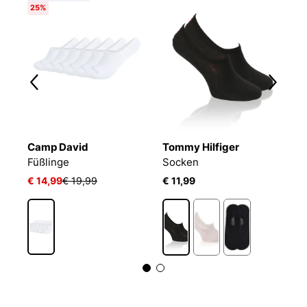
25%
Camp David
Tommy Hilfiger
T
Füßlinge
Socken
S
€ 14,99
€ 19,99
€ 11,99
€ 