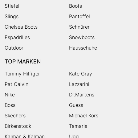
Stiefel
Boots
Slings
Pantoffel
Chelsea Boots
Schnürer
Espadrilles
Snowboots
Outdoor
Hausschuhe
TOP MARKEN
Tommy Hilfiger
Kate Gray
Pat Calvin
Lazzarini
Nike
Dr.Martens
Boss
Guess
Skechers
Michael Kors
Birkenstock
Tamaris
Kalman & Kalman
Ugg