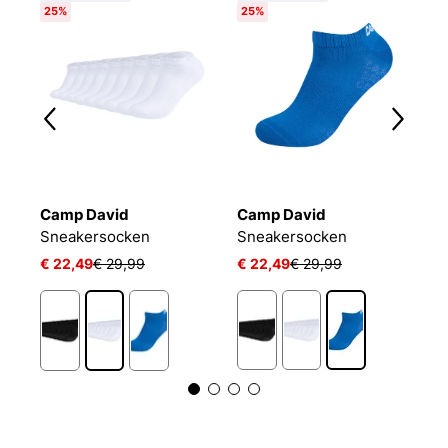
25%
25%
Camp David
Camp David
B
Sneakersocken
Sneakersocken
E
€ 22,49
€ 29,99
€ 22,49
€ 29,99
€
1