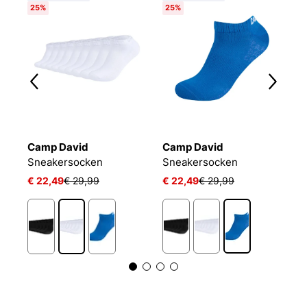
25%
25%
Camp David
Camp David
B
Sneakersocken
Sneakersocken
E
€ 22,49
€ 29,99
€ 22,49
€ 29,99
€
1