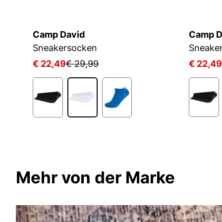
Camp David
Camp D
Sneakersocken
Sneake
€ 22,49
€ 29,99
€ 22,49
1
Mehr von der Marke