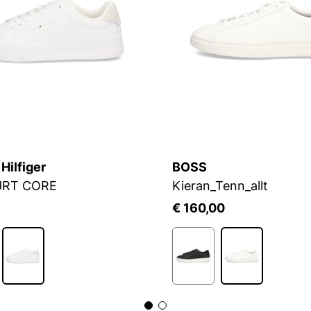
ilfiger
BOSS
URT CORE
Kieran_Tenn_allt
9
€ 160,00