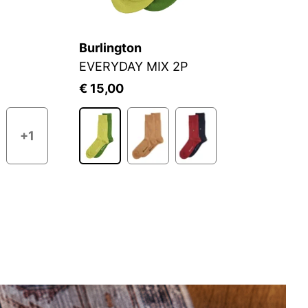
Burlington
C
EVERYDAY MIX 2P
S
€ 15,00
€
+1