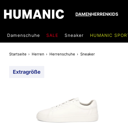
DAMEN
HERREN
KIDS
Damenschuhe
SALE
Sneaker
HUMANIC SPOR
Startseite
Herren
Herrenschuhe
Sneaker
Extragröße