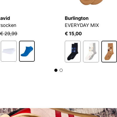
avid
Burlington
rsocken
EVERYDAY MIX
€ 29,99
€ 15,00