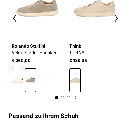
Rolando Sturlini
Think
G
Veloursleder Sneaker
TURNA
C
€ 260,00
€ 189,95
€
Passend zu Ihrem Schuh