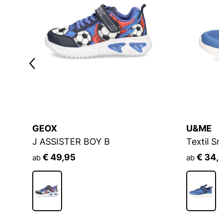
GEOX
U&ME
J ASSISTER BOY B
Textil 
€ 49,95
€ 34
ab
ab