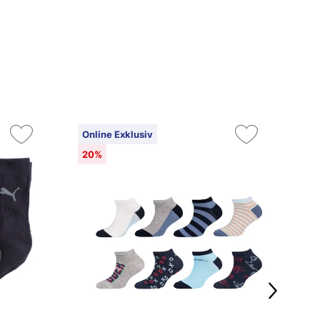
Online Exklusiv
On
20%
2