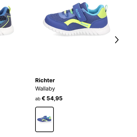
Richter
A
Wallaby
T
€ 54,95
ab
a