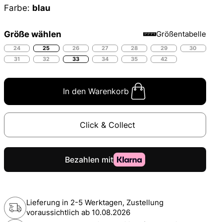
Farbe:
blau
Größe wählen
Größentabelle
24
25
26
27
28
29
30
31
32
33
34
35
42
In den Warenkorb
Click & Collect
Lieferung in 2-5 Werktagen, Zustellung
voraussichtlich ab
10.08.2026