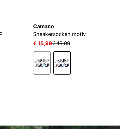
Camano
C
P
Sneakersocken motiv
S
€ 15,99
€ 19,99
€