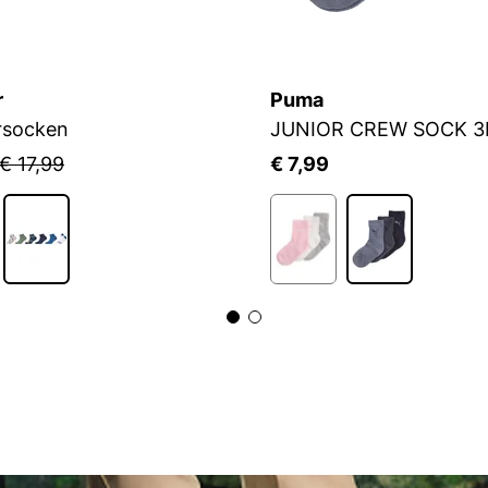
r
Puma
rsocken
JUNIOR CREW SOCK 3
€ 17,99
€ 7,99