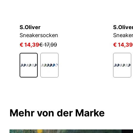
S.Oliver
S.Olive
KIDS CRW 3P WHITE/MGREYH/BLACK
Sneakersocken
Sneake
€ 14,39
€ 17,99
€ 14,39
1
Mehr von der Marke