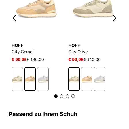
HOFF
HOFF
H
City Camel
City Olive
C
€ 99,95
€ 140,00
€ 99,95
€ 140,00
€
Passend zu Ihrem Schuh