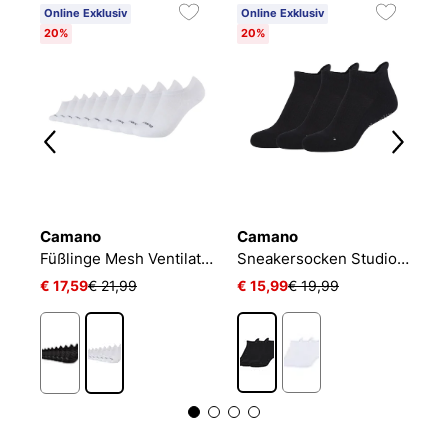
Online Exklusiv
Online Exklusiv
20%
20%
Camano
Camano
N
NIKE EVERYDAY CUSHIONED
Füßlinge Mesh Ventilation
Sneakersocken Studio-Line Pilates und Yoga
€ 17,59
€ 21,99
€ 15,99
€ 19,99
€