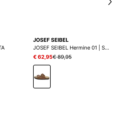
JOSEF SEIBEL
J
TA
JOSEF SEIBEL Hermine 01 | Sandale für Damen | Braun
€ 62,95
€ 89,95
€