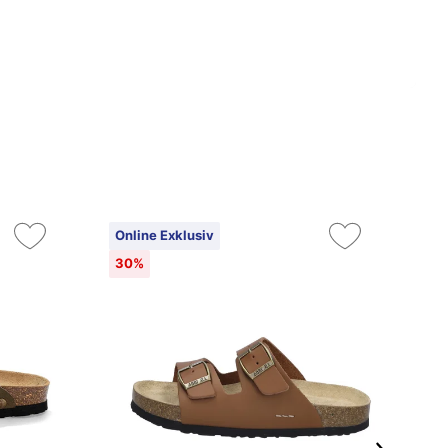
Online Exklusiv
On
30%
3