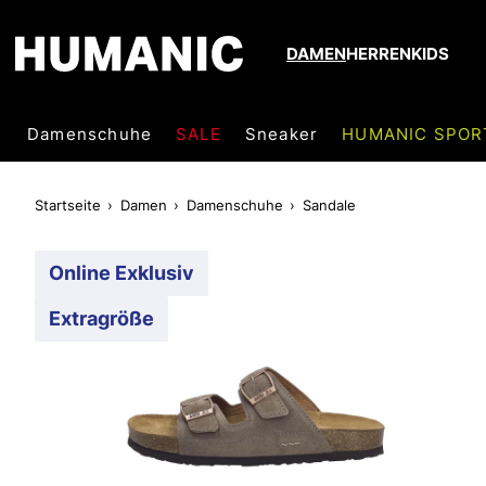
DAMEN
HERREN
KIDS
Damenschuhe
SALE
Sneaker
HUMANIC SPOR
Startseite
Damen
Damenschuhe
Sandale
Online Exklusiv
Extragröße