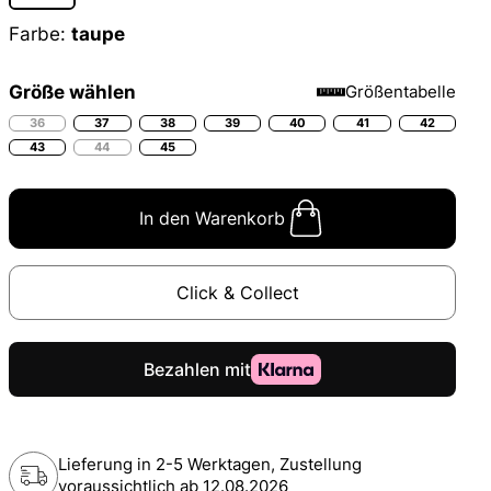
Farbe:
taupe
Größe wählen
Größentabelle
36
37
38
39
40
41
42
43
44
45
In den Warenkorb
Click & Collect
Lieferung in 2-5 Werktagen, Zustellung
voraussichtlich ab
12.08.2026