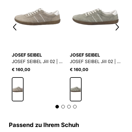
JOSEF SEIBEL
JOSEF SEIBEL
J
neaker Tedroso-DA-713
JOSEF SEIBEL Jill 02 | Sneaker für Damen | Beige
JOSEF SEIBEL Jill 02 | Sneaker für Damen | Grün
€ 160,00
€ 160,00
€
Passend zu Ihrem Schuh