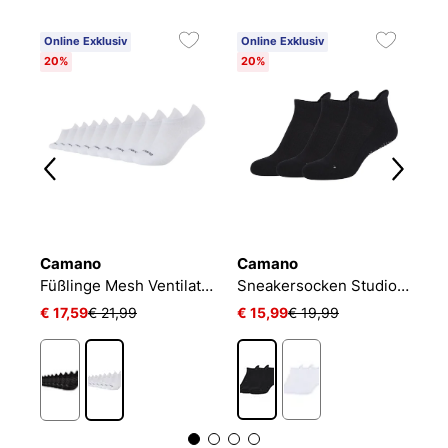
Online Exklusiv
Online Exklusiv
20%
20%
Camano
Camano
N
NIKE EVERYDAY CUSHIONED
Füßlinge Mesh Ventilation
Sneakersocken Studio-Line Pilates und Yoga
€ 17,59
€ 21,99
€ 15,99
€ 19,99
€