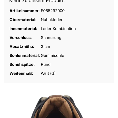
Mehr zu diesem Produkt:
Artikelnummer:
F065292000
Obermaterial:
Nubukleder
Innenmaterial:
Leder Kombination
Verschluss:
Schnürung
Absatzhöhe:
3 cm
Sohlenmaterial:
Gummisohle
Schuhspitze:
Rund
Weitenmaß:
Weit (G)