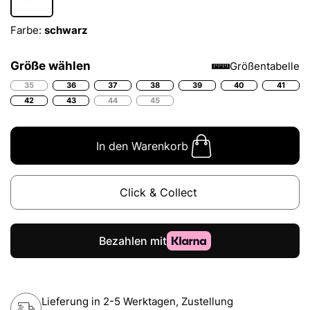
Farbe:
schwarz
Größe wählen
Größentabelle
35
36
37
38
39
40
41
42
43
44
45
In den Warenkorb
Click & Collect
Lieferung in 2-5 Werktagen, Zustellung