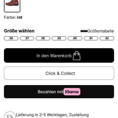
Farbe:
rot
Größe wählen
Größentabelle
36
37
38
39
40
41
42
In den Warenkorb
Click & Collect
Lieferung in 2-5 Werktagen, Zustellung