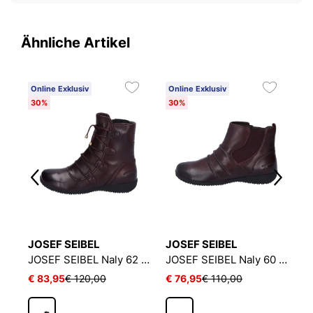
Ähnliche Artikel
Online Exklusiv
Online Exklusiv
O
30%
30%
3
JOSEF SEIBEL
JOSEF SEIBEL
J
JOSEF SEIBEL Kate 17 | Stiefelette für Damen | Rot
JOSEF SEIBEL Naly 62 | Stiefelette für Damen | Rot
JOSEF SEIBEL Naly 60 | Stiefelette für Damen | Rot
€ 83,95
€ 120,00
€ 76,95
€ 110,00
€