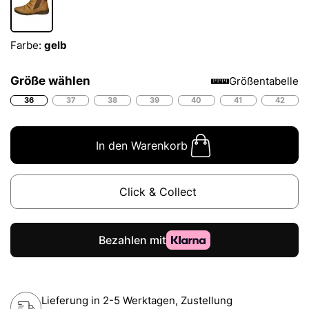
Farbe:
gelb
Größe wählen
Größentabelle
36
37
38
39
40
41
42
In den Warenkorb
Click & Collect
Lieferung in 2-5 Werktagen, Zustellung