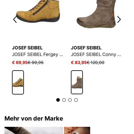
JOSEF SEIBEL
JOSEF SEIBEL
J
IBEL Conny 55 | Stiefelette für Damen | Blau
JOSEF SEIBEL Fergey 67 | Stiefelette für Damen | Gelb
JOSEF SEIBEL Conny 01 | Stiefelette für Damen | Beige
€ 69,95
€ 99,95
€ 83,95
€ 120,00
€
Mehr von der Marke