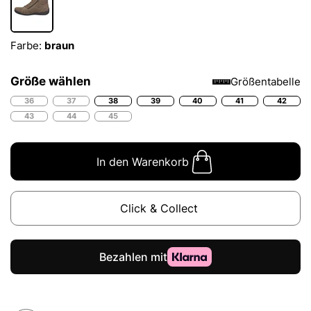
Farbe:
braun
Größe wählen
Größentabelle
36
37
38
39
40
41
42
43
44
45
In den Warenkorb
Click & Collect