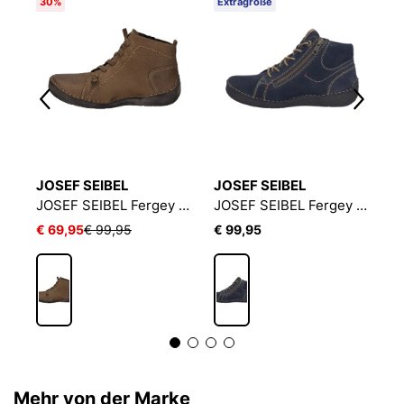
30%
Extragröße
E
JOSEF SEIBEL
JOSEF SEIBEL
J
JOSEF SEIBEL Fergey 67 | Stiefelette für Damen | Gelb
JOSEF SEIBEL Fergey 86 | Stiefelette für Damen | Braun
JOSEF SEIBEL Fergey 67 | Stiefelette für Damen | Blau
€ 69,95
€ 99,95
€ 99,95
€
Mehr von der Marke