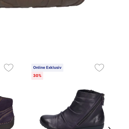
Online Exklusiv
On
30%
3