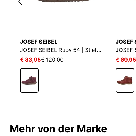
JOSEF SEIBEL
JOSEF 
EIBEL Naly 60 | Stiefelette für Damen | Schwarz
JOSEF SEIBEL Ruby 54 | Stiefelette für Damen | Blau
€ 83,95
€ 120,00
€ 69,9
Mehr von der Marke