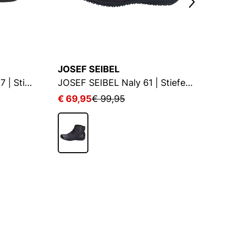
JOSEF SEIBEL
J
JOSEF SEIBEL Fergey 67 | Stiefelette für Damen | Blau
JOSEF SEIBEL Naly 61 | Stiefelette für Damen | Blau
€ 69,95
€ 99,95
€