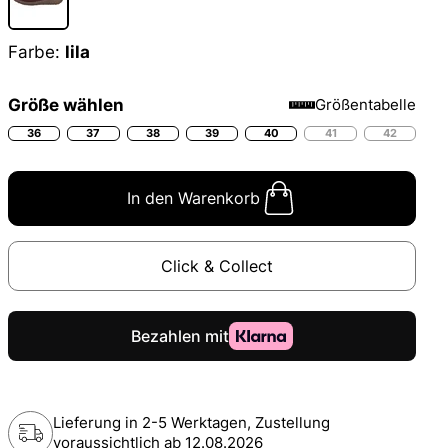
Farbe:
lila
Größe wählen
Größentabelle
36
37
38
39
40
41
42
In den Warenkorb
Click & Collect
Lieferung in 2-5 Werktagen, Zustellung
voraussichtlich ab
12.08.2026