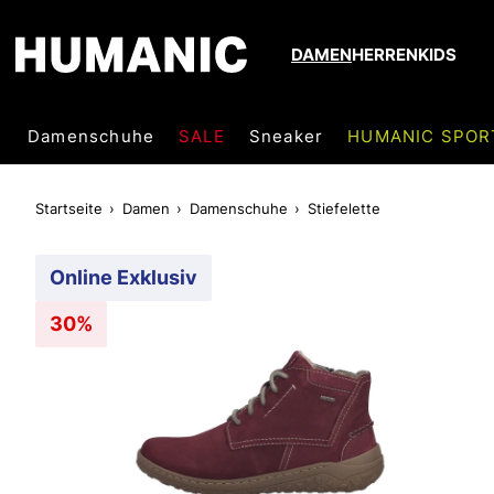
DAMEN
HERREN
KIDS
Damenschuhe
SALE
Sneaker
HUMANIC SPOR
Startseite
Damen
Damenschuhe
Stiefelette
Online Exklusiv
30%