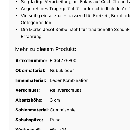
Sorgfältige Verarbeitung mit Fokus auf Qualität und L
Angenehmes Tragegefühl für unterschiedlichste Anl
Vielseitig einsetzbar – passend für Freizeit, Beruf o
Gelegenheiten
Die Marke Josef Seibel steht für traditionelle Schu
Erfahrung
Mehr zu diesem Produkt:
Artikelnummer:
F064779800
Obermaterial:
Nubukleder
Innenmaterial:
Leder Kombination
Verschluss:
Reißverschluss
Absatzhöhe:
3 cm
Sohlenmaterial:
Gummisohle
Schuhspitze:
Rund
Weitenmaß:
Weit (G)