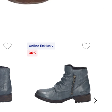
Online Exklusiv
On
30%