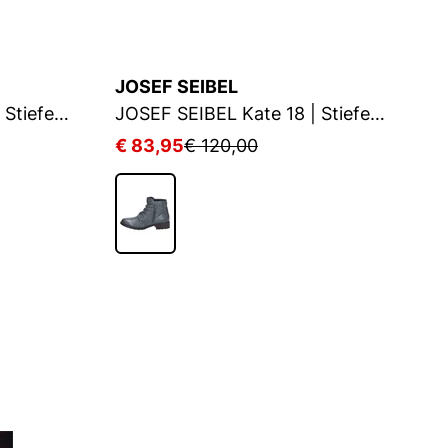
JOSEF SEIBEL
J
JOSEF SEIBEL Kate 17 | Stiefelette für Damen | Blau
JOSEF SEIBEL Kate 18 | Stiefelette für Damen | Blau
€ 83,95
€ 120,00
€