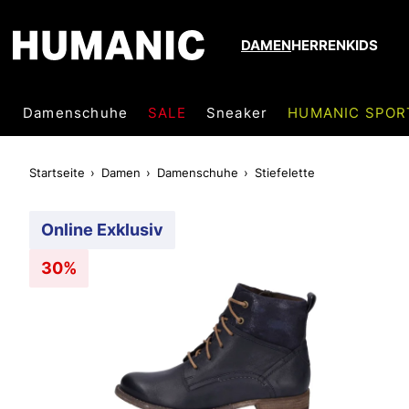
DAMEN
HERREN
KIDS
Damenschuhe
SALE
Sneaker
HUMANIC SPOR
Startseite
Damen
Damenschuhe
Stiefelette
Online Exklusiv
30%