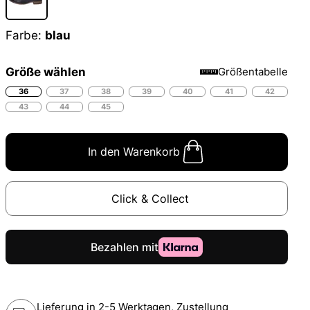
Farbe:
blau
Größe wählen
Größentabelle
36
37
38
39
40
41
42
43
44
45
In den Warenkorb
Click & Collect
Lieferung in 2-5 Werktagen, Zustellung