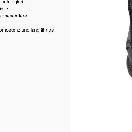
anglebigkeit
ässe
der besondere
hkompetenz und langjährige