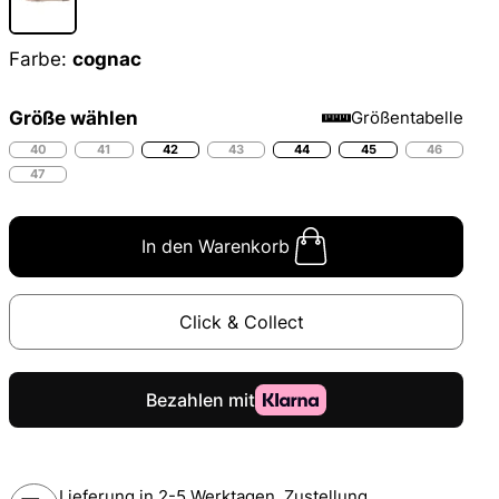
Farbe:
cognac
Größe wählen
Größentabelle
40
41
42
43
44
45
46
47
In den Warenkorb
Click & Collect
Lieferung in 2-5 Werktagen, Zustellung