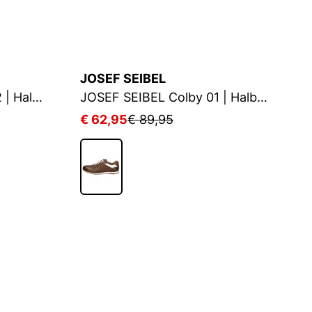
JOSEF SEIBEL
J
JOSEF SEIBEL Colby 02 | Halbschuh für Herren | Braun
JOSEF SEIBEL Colby 01 | Halbschuh für Herren | Braun
€ 62,95
€ 89,95
€