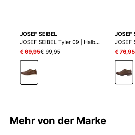
JOSEF SEIBEL
JOSEF 
L New Anvers 62 | Halbschuh für Herren | Braun
JOSEF SEIBEL Tyler 09 | Halbschuh für Herren | Beige
€ 69,95
€ 99,95
€ 76,95
Mehr von der Marke