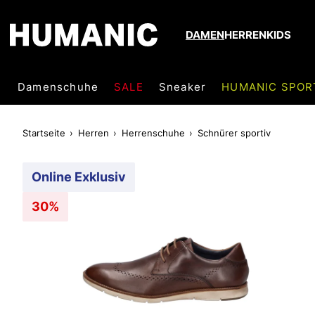
DAMEN
HERREN
KIDS
Damenschuhe
SALE
Sneaker
HUMANIC SPOR
Startseite
Herren
Herrenschuhe
Schnürer sportiv
Online Exklusiv
30%