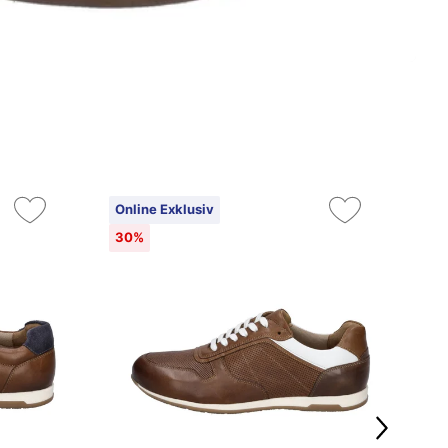
Online Exklusiv
On
30%