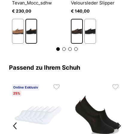
laue Slipper aus geriebenem Wildleder
Tevan_Mocc_sdhw
Veloursleder Slipper
L
€ 230,00
€ 140,00
€
Passend zu Ihrem Schuh
Online Exklusiv
25%