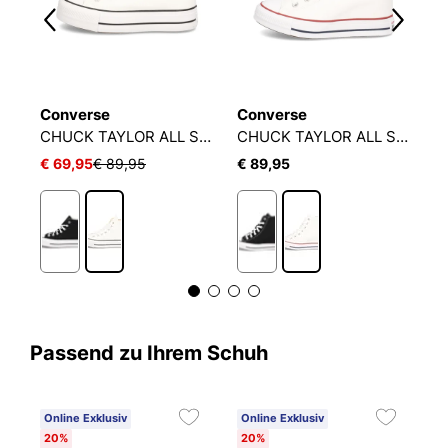
Converse
Converse
C
GED - FALL AIR
CHUCK TAYLOR ALL STAR PLATFORM
CHUCK TAYLOR ALL STAR CLASSIC WEDGE
€ 69,95
€ 89,95
€ 89,95
€
Passend zu Ihrem Schuh
Online Exklusiv
Online Exklusiv
20%
20%