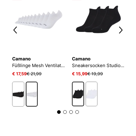
Camano
Camano
N
Füßlinge Mesh Ventilation
Sneakersocken Studio-Line Pilates und Yoga
€ 17,59
€ 21,99
€ 15,99
€ 19,99
€