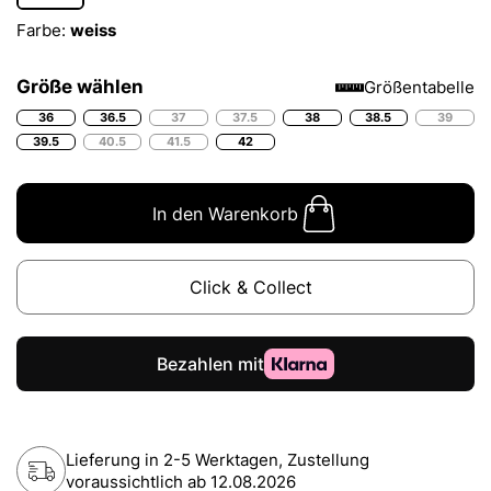
Farbe:
weiss
Größe wählen
Größentabelle
36
36.5
37
37.5
38
38.5
39
39.5
40.5
41.5
42
In den Warenkorb
Click & Collect
Lieferung in 2-5 Werktagen, Zustellung
voraussichtlich ab
12.08.2026