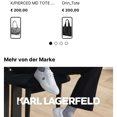
K/PIERCED MD TOTE METALLIC
Orin_Tote
R
€ 200,00
€ 200,00
€
Mehr von der Marke