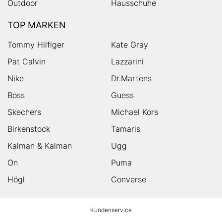
Outdoor
Hausschuhe
TOP MARKEN
Tommy Hilfiger
Kate Gray
Pat Calvin
Lazzarini
Nike
Dr.Martens
Boss
Guess
Skechers
Michael Kors
Birkenstock
Tamaris
Kalman & Kalman
Ugg
On
Puma
Högl
Converse
HUMANIC
Kundenservice
Footer