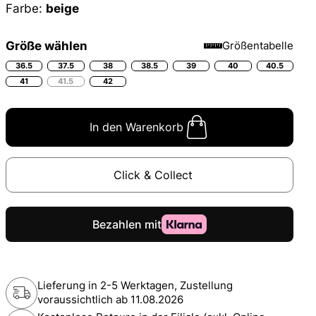
Farbe:
beige
Größe wählen
Größentabelle
36.5
37.5
38
38.5
39
40
40.5
41
41.5
42
In den Warenkorb
Click & Collect
Lieferung in 2-5 Werktagen, Zustellung
voraussichtlich ab
11.08.2026