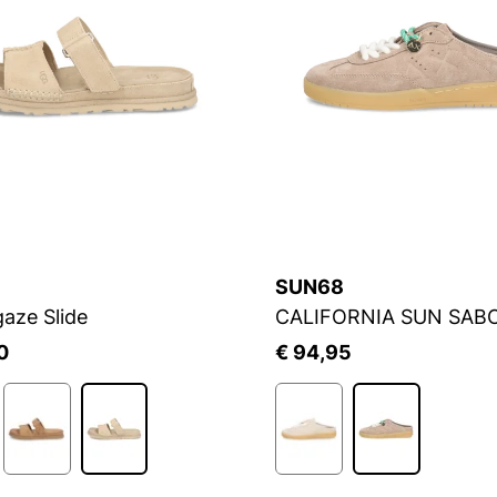
SUN68
aze Slide
CALIFORNIA SUN SAB
0
€ 94,95