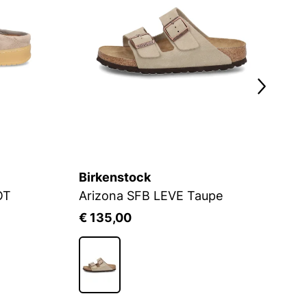
Birkenstock
V
OT
Arizona SFB LEVE Taupe
M
€ 135,00
€