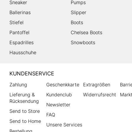
Sneaker
Pumps
Ballerinas
Slipper
Stiefel
Boots
Pantoffel
Chelsea Boots
Espadrilles
Snowboots
Hausschuhe
HUMANIC
KUNDENSERVICE
Footer
Zahlung
Geschenkkarte
Extragrößen
Barri
Lieferung &
Kundenclub
Widerrufsrecht
Markt
Rücksendung
Newsletter
Send to Store
FAQ
Send to Home
Unsere Services
Bestellung