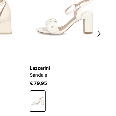
Lazzarini
T
Sandale
S
€ 79,95
€