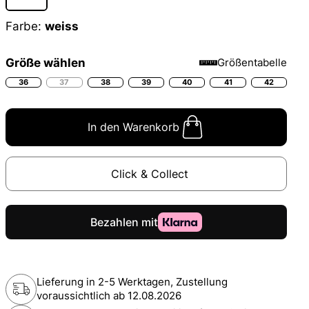
Farbe:
weiss
Größe wählen
Größentabelle
36
37
38
39
40
41
42
In den Warenkorb
Click & Collect
Lieferung in 2-5 Werktagen, Zustellung
voraussichtlich ab
12.08.2026