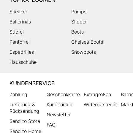
Sneaker
Pumps
Ballerinas
Slipper
Stiefel
Boots
Pantoffel
Chelsea Boots
Espadrilles
Snowboots
Hausschuhe
HUMANIC
KUNDENSERVICE
Footer
Zahlung
Geschenkkarte
Extragrößen
Barri
Lieferung &
Kundenclub
Widerrufsrecht
Markt
Rücksendung
Newsletter
Send to Store
FAQ
Send to Home