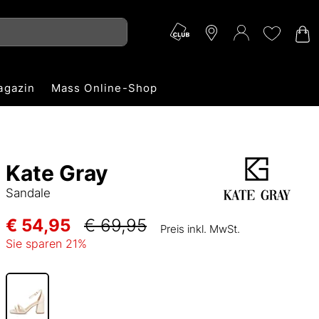
agazin
Mass Online-Shop
Kate Gray
Sandale
€ 54,95
€ 69,95
Preis inkl. MwSt.
Sie sparen
21
%