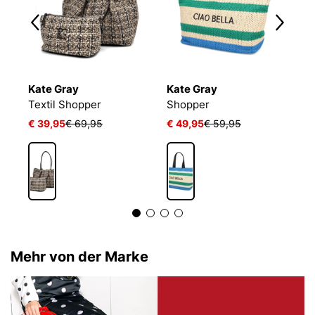
Kate Gray
Kate Gray
K
Textil Shopper
Shopper
S
€ 39,95
€ 69,95
€ 49,95
€ 59,95
€
Mehr von der Marke