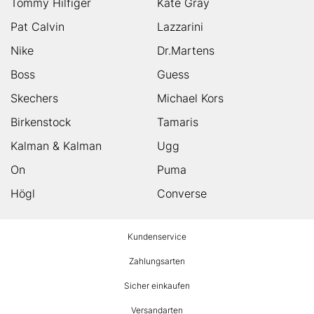
Tommy Hilfiger
Kate Gray
Pat Calvin
Lazzarini
Nike
Dr.Martens
Boss
Guess
Skechers
Michael Kors
Birkenstock
Tamaris
Kalman & Kalman
Ugg
On
Puma
Högl
Converse
HUMANIC
Kundenservice
Footer
Zahlungsarten
Sicher einkaufen
Versandarten