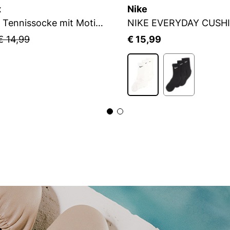
x
Nike
Flip Sox Tennissocke mit Motiv Flip Sox Tennissocke mit Motiv
NIKE EVERYDAY CUSH
€ 14,99
€ 15,99