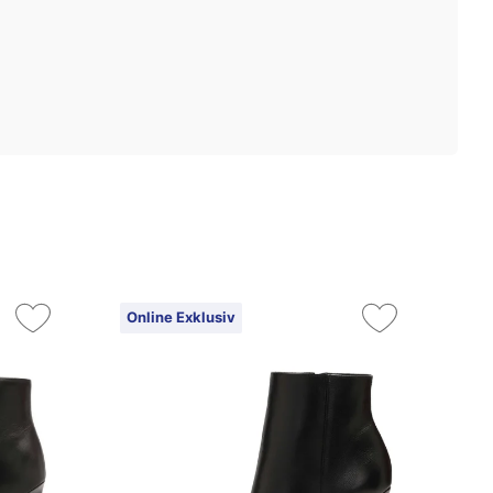
Online Exklusiv
On