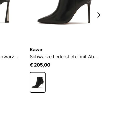
Kazar
K
Klassische Stiefel mit schwarzen und silbernen Absätzen
Schwarze Lederstiefel mit Absatz
Pe
€ 205,00
€