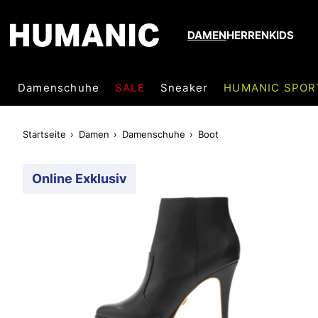
DAMEN
HERREN
KIDS
Damenschuhe
SALE
Sneaker
HUMANIC SPOR
Startseite
Damen
Damenschuhe
Boot
Online Exklusiv