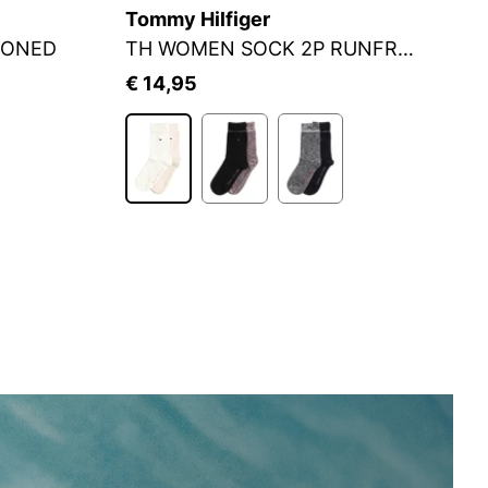
Tommy Hilfiger
J
IONED
TH WOMEN SOCK 2P RUNFREE
S
€ 14,95
€