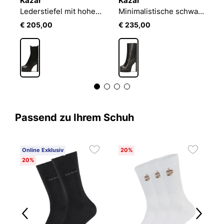
Kazar
Kazar
K
Klassische Lederstiefel mit elastischen Einsätzen
Lederstiefel mit hohem Schaft
Minimalistische schwarze Stiefel mit hohem Absatz und Plateau
€ 205,00
€ 235,00
€
Passend zu Ihrem Schuh
Online Exklusiv
20%
20%