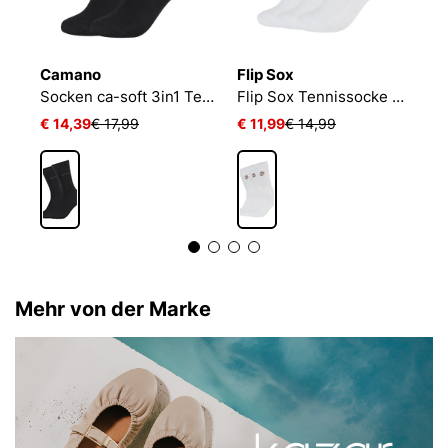
Camano
Flip Sox
N
Socken ca-soft 3in1 Tencel Wolle Bambus
Flip Sox Tennissocke mit Motiv Flip Sox Tennissocke mit Motiv
€ 14,39
€ 17,99
€ 11,99
€ 14,99
€
Mehr von der Marke