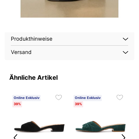
Produkthinweise
Versand
Ähnliche Artikel
Online Exklusiv
Online Exklusiv
O
39%
39%
3