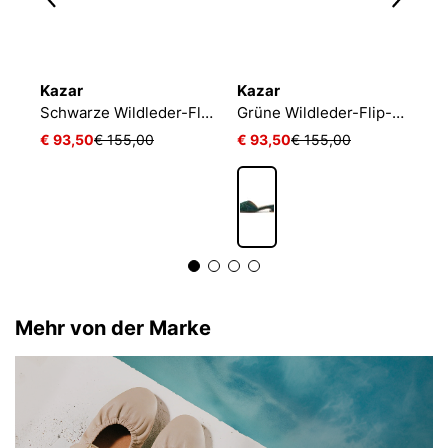
Kazar
Kazar
K
Schwarze Netz-Pantoletten auf einem niedrigen Pfosten
Schwarze Wildleder-Flip-Flops mit Crinkle-Obermaterial
Grüne Wildleder-Flip-Flops mit breitem Absatz
€ 93,50
€ 155,00
€ 93,50
€ 155,00
€
Mehr von der Marke