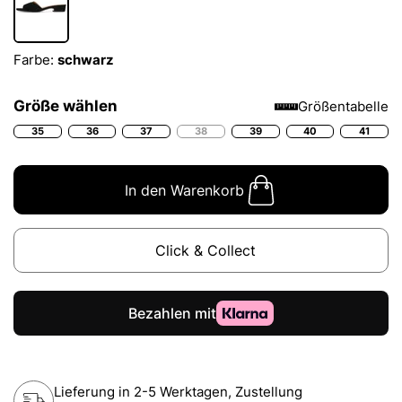
Farbe:
schwarz
Größe wählen
Größentabelle
35
36
37
38
39
40
41
In den Warenkorb
Click & Collect
Lieferung in 2-5 Werktagen, Zustellung