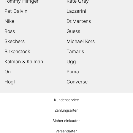
Tommy Hilfiger
Kate Gray
Pat Calvin
Lazzarini
Nike
Dr.Martens
Boss
Guess
Skechers
Michael Kors
Birkenstock
Tamaris
Kalman & Kalman
Ugg
On
Puma
Högl
Converse
HUMANIC
Kundenservice
Footer
Zahlungsarten
Sicher einkaufen
Versandarten