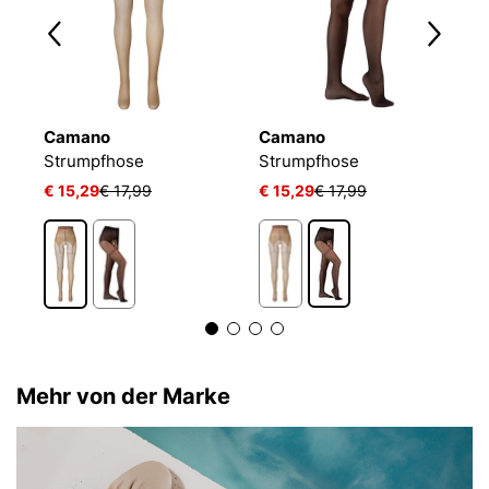
Camano
Camano
W
Strumpfhose
Strumpfhose
S
€ 15,29
€ 17,99
€ 15,29
€ 17,99
€
Mehr von der Marke