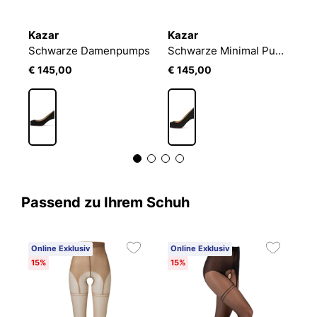
Kazar
Kazar
K
Schwarze Damenpumps
Schwarze Minimal Pumps aus Wildleder
S
€ 145,00
€ 145,00
€
Passend zu Ihrem Schuh
Online Exklusiv
Online Exklusiv
15%
15%