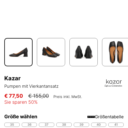
Kazar
Pumpen mit Vierkantansatz
€ 77,50
€ 155,00
Preis inkl. MwSt.
Sie sparen
50
%
Größe wählen
Größentabelle
35
36
37
38
39
40
41