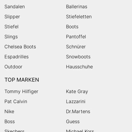
Sandalen
Ballerinas
Slipper
Stiefeletten
Stiefel
Boots
Slings
Pantoffel
Chelsea Boots
Schnürer
Espadrilles
Snowboots
Outdoor
Hausschuhe
TOP MARKEN
Tommy Hilfiger
Kate Gray
Pat Calvin
Lazzarini
Nike
Dr.Martens
Boss
Guess
Skechers
Michael Kors