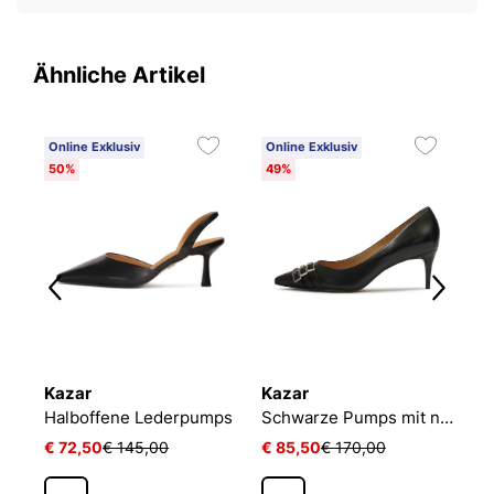
Ähnliche Artikel
Online Exklusiv
Online Exklusiv
O
50%
49%
5
Kazar
Kazar
K
Klassische schwarze niedrighackige Pumps
Halboffene Lederpumps
Schwarze Pumps mit niedrigen Absätzen und Streifenmuster
€ 72,50
€ 145,00
€ 85,50
€ 170,00
€