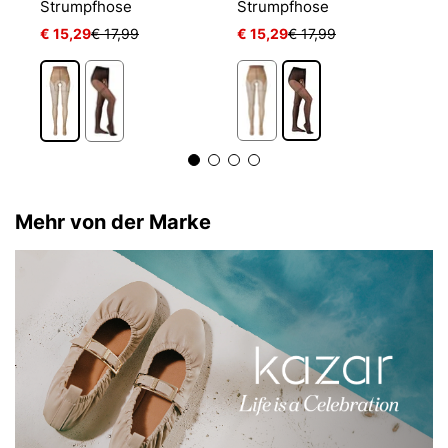
Strumpfhose
Strumpfhose
S
€ 15,29
€ 17,99
€ 15,29
€ 17,99
€
Mehr von der Marke