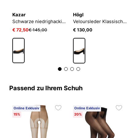
Kazar
Högl
K
Schwarze niedrighackige Wildlederpumps
Veloursleder Klassischer Pumps
€ 72,50
€ 145,00
€ 130,00
€
Passend zu Ihrem Schuh
Online Exklusiv
Online Exklusiv
15%
20%