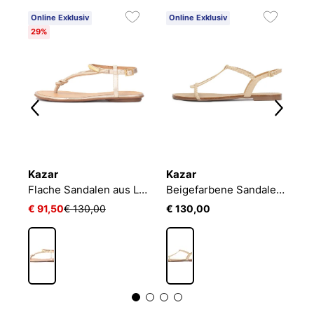
Online Exklusiv
Online Exklusiv
O
29%
Kazar
Kazar
K
Beigefarbene Damen-Sandalen
Flache Sandalen aus Leder
Beigefarbene Sandalen mit geflochtenem Riemen
€ 91,50
€ 130,00
€ 130,00
€