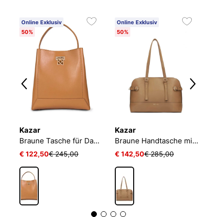
Online Exklusiv
Online Exklusiv
O
50%
50%
5
Kazar
Kazar
K
Hellbraune Handtasche mit Kreuzstich
Braune Tasche für Damen
Braune Handtasche mit breitem Boden
€ 122,50
€ 245,00
€ 142,50
€ 285,00
€