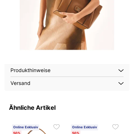
Produkthinweise
Versand
Ähnliche Artikel
Online Exklusiv
Online Exklusiv
O
50%
50%
5