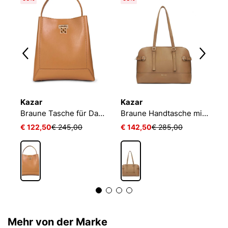
Kazar
Kazar
K
Hellbraune Leder-Kofferhandtasche
Braune Tasche für Damen
Braune Handtasche mit breitem Boden
€ 122,50
€ 245,00
€ 142,50
€ 285,00
€
Mehr von der Marke