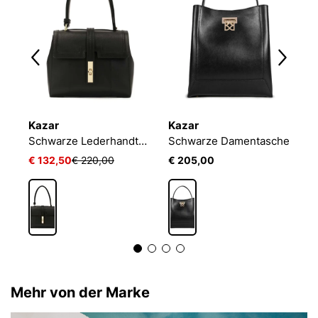
Kazar
Kazar
K
he
Schwarze Lederhandtasche mit einzigartiger Klappe
Schwarze Damentasche
S
€ 132,50
€ 220,00
€ 205,00
€
Mehr von der Marke