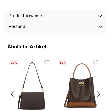
Produkthinweise
Versand
Ähnliche Artikel
30%
30%
5