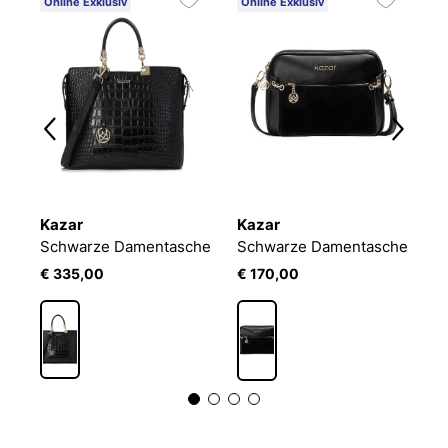
Online Exklusiv
Online Exklusiv
O
Kazar
Kazar
K
Einzigartig geformte Handtasche mit geprägtem Design
Schwarze Damentasche
Schwarze Damentasche
€ 335,00
€ 170,00
€