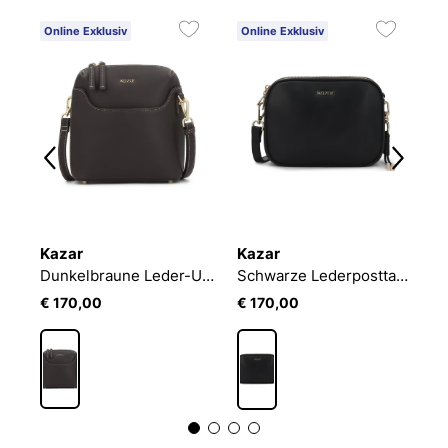
Online Exklusiv
Online Exklusiv
O
Kazar
Kazar
K
ederhandtasche mit Überschlag und verstellbarem Riemen
Dunkelbraune Leder-Umhängetasche mit abnehmbarem Riemen
Schwarze Lederposttasche mit 3 Fächern und abnehmbarem Schlüsselring
€ 170,00
€ 170,00
€