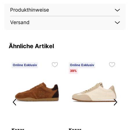
Produkthinweise
Versand
Ähnliche Artikel
Online Exklusiv
Online Exklusiv
O
39%
5
Kazar
Kazar
K