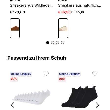
Hellbraune Turnschuhe aus Wildleder
Sneakers aus Wildleder in Hellbraun mit geprägtem Monogramm
Sneakers aus natürlichen Materialien mit dezenter Textur
€ 170,00
€ 87,50
€ 145,00
€
Passend zu Ihrem Schuh
Online Exklusiv
Online Exklusiv
20%
20%