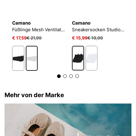
Camano
Camano
N
Füßlinge Mesh Ventilation
Sneakersocken Studio-Line Pilates und Yoga
€ 17,59
€ 21,99
€ 15,99
€ 19,99
€
Mehr von der Marke