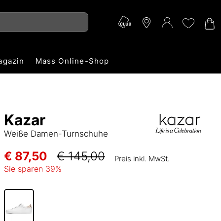
agazin
Mass Online-Shop
Kazar
Weiße Damen-Turnschuhe
€ 87,50
€ 145,00
Preis inkl. MwSt.
Sie sparen
39
%