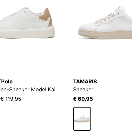
´Polo
TAMARIS
Cupsohlen-Sneaker Model Kaira
Sneaker
5
€ 119,95
€ 69,95