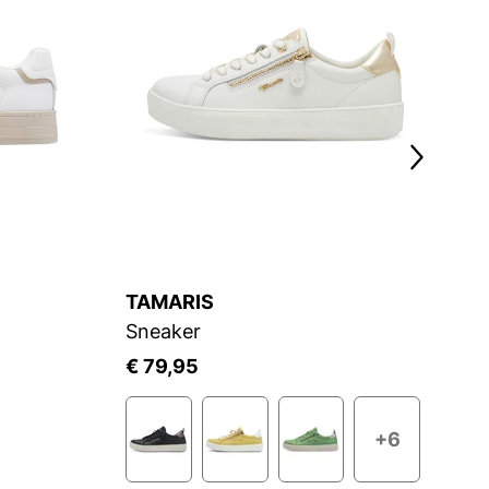
TAMARIS
K
Sneaker
€ 79,95
€
+6