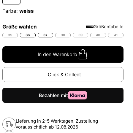
Farbe:
weiss
Größe wählen
Größentabelle
35
36
37
38
39
40
41
In den Warenkorb
Click & Collect
Lieferung in 2-5 Werktagen, Zustellung
voraussichtlich ab
12.08.2026