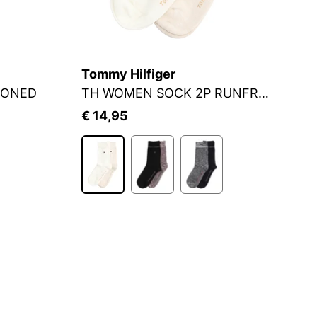
Tommy Hilfiger
S.
IONED
TH WOMEN SOCK 2P RUNFREE
S
€ 14,95
€