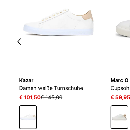
Kazar
Marc O
Weiße minimalistische Leder-Sneakers
Damen weiße Turnschuhe
€ 101,50
€ 145,00
€ 59,9