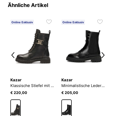
Ähnliche Artikel
Online Exklusiv
Online Exklusiv
O
Kazar
Kazar
K
ogramm verzierte Stiefel
Klassische Stiefel mit abnehmbarem Riemen
Minimalistische Lederstiefel im Militärstil
€ 220,00
€ 205,00
€