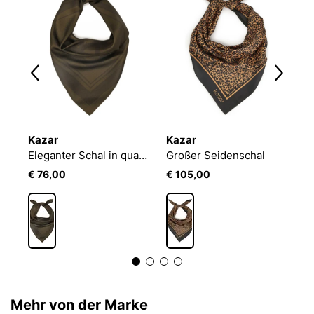
Kazar
Kazar
K
Seidenschal mit Leopardenmuster
Eleganter Schal in quadratischer Form
Großer Seidenschal
€ 76,00
€ 105,00
€
Mehr von der Marke