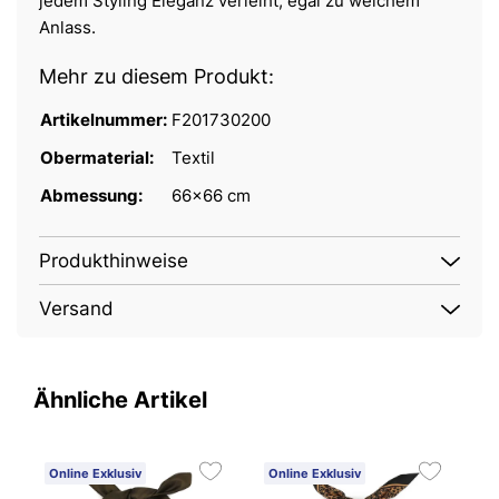
jedem Styling Eleganz verleiht, egal zu welchem
Anlass.
Mehr zu diesem Produkt:
Artikelnummer:
F201730200
Obermaterial:
Textil
Abmessung:
66x66 cm
Produkthinweise
Versand
Ähnliche Artikel
Online Exklusiv
Online Exklusiv
O