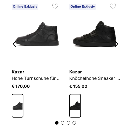
Online Exklusiv
Online Exklusiv
O
Kazar
Kazar
K
Turnschuhe aus Leder mit höherem Schaft
Hohe Turnschuhe für Männer mit Monogramm
Knöchelhohe Sneaker aus Leder
€ 170,00
€ 155,00
€