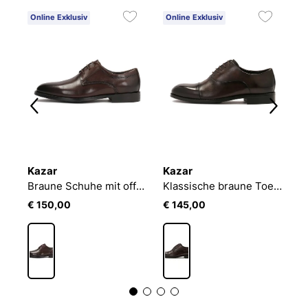
Online Exklusiv
Online Exklusiv
O
Kazar
Kazar
K
Klassische braune Schnürschuhe
Braune Schuhe mit offener Naht und durchbrochener Verzierung
Klassische braune Toe cap oxfords
€ 150,00
€ 145,00
€