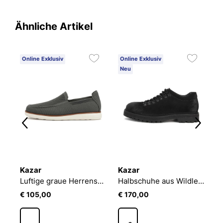
Ähnliche Artikel
Online Exklusiv
Online Exklusiv
O
Neu
Kazar
Kazar
K
Elegante schwarze Herrenschuhe
Luftige graue Herrenschuhe
Halbschuhe aus Wildleder
€ 105,00
€ 170,00
€