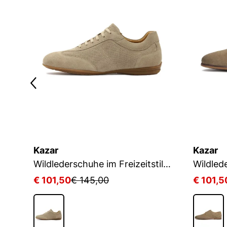
Kazar
Kazar
bschuhe zum Schieben aus Wildleder und Leder
Wildlederschuhe im Freizeitstil mit Perforationen
€ 101,50
€ 145,00
€ 101,5