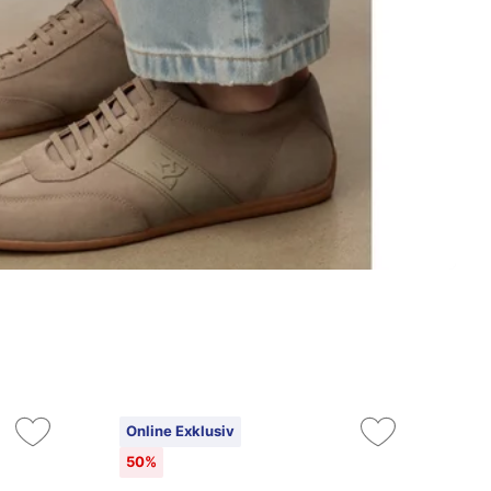
Online Exklusiv
On
50%
3