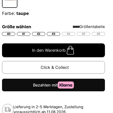
Farbe:
taupe
Größe wählen
Größentabelle
40
41
42
43
44
45
46
In den Warenkorb
Click & Collect
Lieferung in 2-5 Werktagen, Zustellung
voraussichtlich ab
11.08.2026