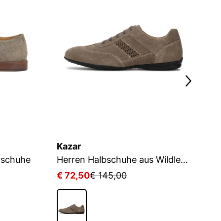
Kazar
K
rschuhe
Herren Halbschuhe aus Wildleder in Taupe mit Perforationen
Wi
€ 72,50
€ 145,00
€