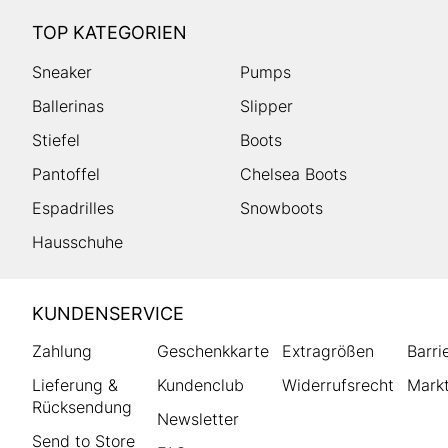
TOP KATEGORIEN
Sneaker
Pumps
Ballerinas
Slipper
Stiefel
Boots
Pantoffel
Chelsea Boots
Espadrilles
Snowboots
Hausschuhe
HUMANIC
KUNDENSERVICE
Footer
Zahlung
Geschenkkarte
Extragrößen
Barri
Lieferung &
Kundenclub
Widerrufsrecht
Markt
Rücksendung
Newsletter
Send to Store