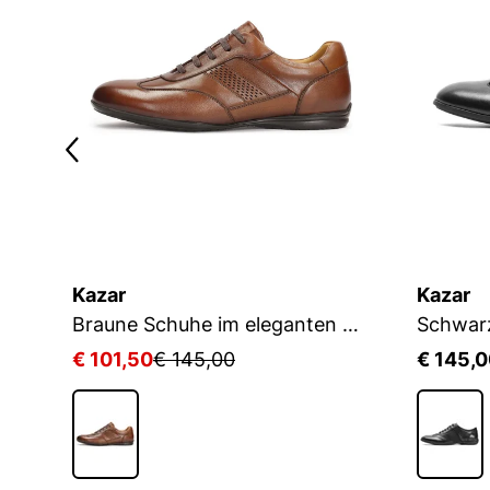
Kazar
Kazar
sige Herrenschuhe mit Crinkle-Obermaterial
Braune Schuhe im eleganten Freizeitstil
€ 101,50
€ 145,00
€ 145,