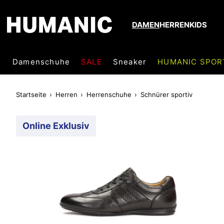
DAMEN
HERREN
KIDS
Damenschuhe
SALE
Sneaker
HUMANIC SPOR
Startseite
Herren
Herrenschuhe
Schnürer sportiv
Online Exklusiv