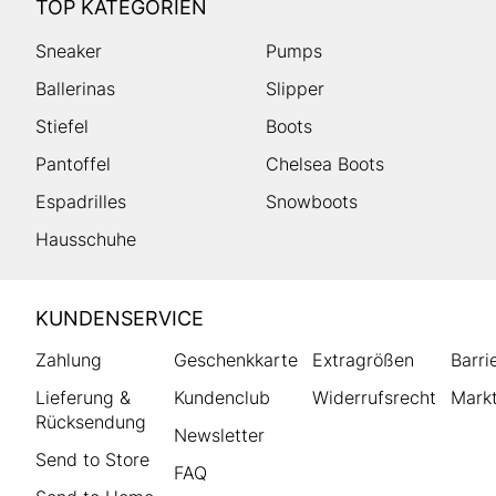
TOP KATEGORIEN
Sneaker
Pumps
Ballerinas
Slipper
Stiefel
Boots
Pantoffel
Chelsea Boots
Espadrilles
Snowboots
Hausschuhe
HUMANIC
KUNDENSERVICE
Footer
Zahlung
Geschenkkarte
Extragrößen
Barri
Lieferung &
Kundenclub
Widerrufsrecht
Markt
Rücksendung
Newsletter
Send to Store
FAQ