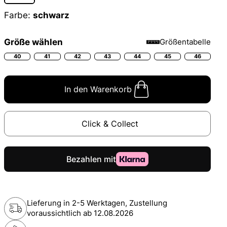
Farbe:
schwarz
Größe wählen
Größentabelle
40
41
42
43
44
45
46
In den Warenkorb
Click & Collect
Lieferung in 2-5 Werktagen, Zustellung
voraussichtlich ab
12.08.2026