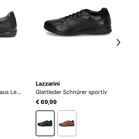
Lazzarini
K
Atmungsaktive Schuhe aus Leder für Männer
Glattleder Schnürer sportiv
€ 69,99
€